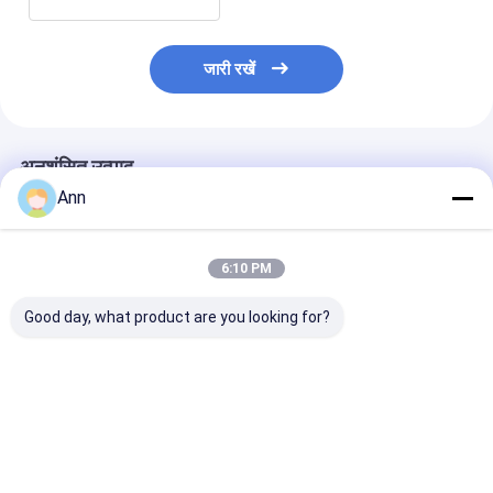
जारी रखें
अनुशंसित उत्पाद
Ann
6:10 PM
Good day, what product are you looking for?
कार्टन पैकेजिंग -30°C से
कार्बन स्टील CO2 आग
कार्बन स्टील कार्बन
60°C तापमान सीमा के लिए
बुझानेवाला 140 मिमी बाहरी
डाइऑक्साइड अग्नि
CO2 अग्निशामक
व्यास के साथ
तापमान सीमा -30°C
60°C
सबसे अच्छी कीमत
सबसे अच्छी कीमत
सबसे अच्छी 