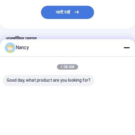
जारी रखें
अनुशंसित उत्पाद
Nancy
1:38 AM
Good day, what product are you looking for?
पानी/फॉम/सूखे रसायन/
स्टेनलेस सिलेंडर के साथ
पोर्टेबल फायर डिटेक्श
सीओ2/अन्य दमनकारी एजेंट
वायवीय हीट डिटेक्शन ट्यूब कम
पानी / फोम / ड्राई 
के साथ बड़ी/छोटी कवरिंग
/ उच्च दबाव
CO2 / अन्य फायर स
फायर डिटेक्शन ट्यूब
एजेंट
सबसे अच्छी कीमत
सबसे अच्छी कीमत
सबसे अच्छी 