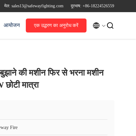
मेल: sales13@safewayfighting.com
दूरभाष: +86-18224526559


आयोजन
एक उद्धरण का अनुरोध करें
ुझाने की मशीन फिर से भरना मशीन
ोटी मात्रा
eway Fire