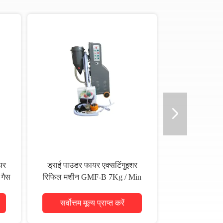
यर
ड्राई पाउडर फायर एक्सटिंगुइशर
 गैस
रिफिल मशीन GMF-B 7Kg / Min
फिलिंग
सर्वोत्तम मूल्य प्राप्त करें