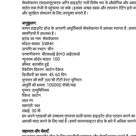
सेफवेफायर एसडब्ल्यूएचएच अग्नि हाइड्रेंट नली विशेष रूप से औद्योगिक और 
स्रोत तक तेजी से पहुंचाया जा सके।इसका अच्छा दबाव और तापमान रेटिंग इसे 
और सुरक्षित संचालन के लिए उपयुक्त बनाते हैं।
अनुकूलन:
फायर हाइड्रेंट होज़ के अग्रणी आपूर्तिकर्ता सेफवेफ़ायर में आपका स्वागत ह
सामग्रियों में उपलब्ध है।
ब्रांड का नाम: सेफवेफ़ायर
मॉडल संख्या: SWHH
उत्पत्ति का स्थान: चीन
प्रमाणीकरण: बीएसआई ईएन3 आईएसओ
न्यूनतम ऑर्डर मात्रा: 100
कीमत: बातचीत हुई
पैकेजिंग विवरण: कार्टन पैकेज
डिलीवरी का समय: 45-60 दिन
भुगतान की शर्तें: एल/सी टीटी वेस्ट यूनियन
आपूर्ति की क्षमता: 100000 पीसी/माह
युग्मन: एल्यूमिनियम
पैकेज: कार्टन
लाल रंग
सामग्री: रबर
लंबाई: 30 मी
हम अपने ग्राहकों को उच्चतम गुणवत्ता वाली फायर हाइड्रेंट होज़ प्रदान करन
आपकी मदद करने के लिए यहां है।हमारे फायरफाइटर होज़ के बारे में अधिक जानने 
सहायता और सेवाएँ: