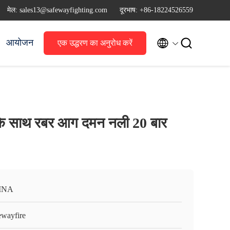
मेल: sales13@safewayfighting.com
दूरभाष: +86-18224526559


आयोजन
एक उद्धरण का अनुरोध करें
ग के साथ रबर आग दमन नली 20 बार
INA
ewayfire