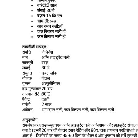
नोजल:
फुहार
वारंटी:
2 साल
लंबाई:
30मी
वज़न:
15 कि.ग्रा
सामग्री:
रबड़
आग दमन नली:
हाँ
जल वितरण नली:
हाँ
जल वितरण नली:
हाँ
तकनीकी मापदंड:
संपत्ति
विनिर्देश
नाम
अग्नि हाइड्रेंट नली
सामग्री
रबड़
लंबाई
30मी
संयुक्त
डबल लॉक
योजक
पीतल
युग्मन
अल्युमीनियम
दाब मूल्यांकन
20 बार
तापमान रेटिंग
80℃
पैकेट
दफ़्ती
गारंटी
2 साल
आवेदन
आग दमन नली, जल वितरण नली, जल वितरण नली
अनुप्रयोग:
सेफवेफायर एसडब्ल्यूएचएच अग्नि हाइड्रेंट नली अग्निशमन और हाइड्रेंट संचा
बना है।इसमें 20 बार की बेहतर दबाव रेटिंग और 80℃ तक तापमान प्रतिरोध है।यह उ
आता है। डिलीवरी का समय 45-60 दिनों के भीतर है और भुगतान की शर्तें एल/सी ट