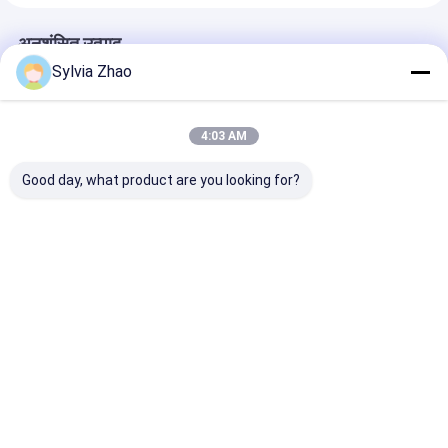
अनुशंसित उत्पाद
Sylvia Zhao
4:03 AM
Good day, what product are you looking for?
गैर-चुंबकीय अग्निशामक
एल्यूमीनियम मिश्र धातु गैर
बेलनाकार आकार का 
2L/3L/4L/6L/9L/12L/50L
चुंबकीय अग्निशामक
चुंबकीय अग्निशामक
अग्निशमन उपकरण
2L/3L/4L/6L/9L/12L/50L
21ए/183बी
A/B/C/D/E/F
सबसे अच्छी कीमत
सबसे अच्छी कीमत
सबसे अच्छी 
होम
हमारे बारे में
हमसे संपर्क करें
Desktop Site
साइट मैप
गोपनीयता नीति
गुणवत्ता
शुष्क पाउडर अग्निशामक
चीन का कारखाना.Copyright © 2026 Shaoxing
City Shangyu Safeway Fire Fighting Equipment Co.,Ltd. All Rights