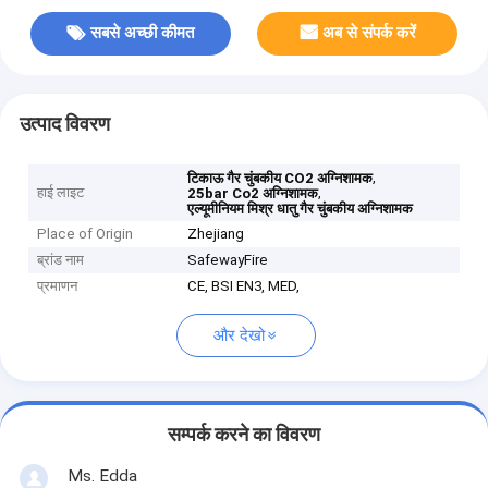
सबसे अच्छी कीमत
अब से संपर्क करें
उत्पाद विवरण
,
टिकाऊ गैर चुंबकीय CO2 अग्निशामक
हाई लाइट
,
25bar Co2 अग्निशामक
एल्यूमीनियम मिश्र धातु गैर चुंबकीय अग्निशामक
Place of Origin
Zhejiang
ब्रांड नाम
SafewayFire
प्रमाणन
CE, BSI EN3, MED,
और देखो
सम्पर्क करने का विवरण
Ms. Edda