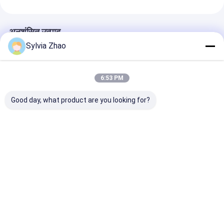
अनुशंसित उत्पाद
Sylvia Zhao
6:53 PM
Good day, what product are you looking for?
0.6 - 1.2Mpa अग्निशमन
DN100 अग्निशमन फोम
55 मीटर रेंज वाटर 
जल फोम मॉनिटर 64L/S
मॉनिटर प्रमाण पत्र CCCF
मॉनिटर कुशल प्रदर्श
PL64 फिक्स्ड इंस्टॉलेशन के
-45°≈ 90° रेंज 45m
संचालन
साथ
PL32
सबसे अच्छी कीमत
सबसे अच्छी कीमत
सबसे अच्छी 
होम
हमारे बारे में
हमसे संपर्क करें
Desktop Site
साइट मैप
गोपनीयता नीति