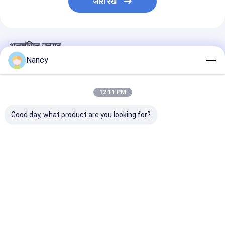
जारी रखें
अनुशंसित उत्पाद
Nancy
12:11 PM
Good day, what product are you looking for?
सेफवे जीएमटी सी सीओ 2
छोटे सूखे पाउडर बुझाने की
सूखी पाउडर आग बुझ
फायर एक्सटिंगुइशर रीफिल
मशीन के लिए जीएमएफ बी
मशीन फिर से भरना 
मशीन गैस फिलर
एबीसी फायर एक्सस्टिंग्यूशर
GMF-C 1.1KW छ
रीफिल मशीन
मात्रा
सबसे अच्छी कीमत
सबसे अच्छी कीमत
सबसे अच्छी 
होम
हमारे बारे में
हमसे संपर्क करें
Desktop Site