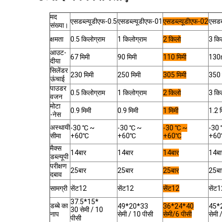
मद
एसडब्ल्यूडीएफ-0.5
एसडब्ल्यूडीएफ-01
एसडब्ल्यूडीएफ-02
एसडब
संख्या।
क्षमता
0.5 किलोग्राम
1 किलोग्राम
2 किलो
3 कि
आउट-
67 मिमी
90 मिमी
110 मिमी
13
दीया
सिलेंडर
230 मिमी
250 मिमी
305 मिमी
350 
ऊंचाई
पाउडर
0.5 किलोग्राम
1 किलोग्राम
2 किलो
3 कि
वजन
मोटा
0.9 मिमी
0.9 मिमी
1 मिमी
1.2 म
-नेस
अस्थायी
-30 ℃ ~
-30 ℃ ~
-30 ℃ ~
-30
सीमा
+60℃
+60℃
+60℃
+6
मैक्स
14बार
14बार
14बार
14बा
डब्ल्यूपी
परीक्षण
25बार
25बार
25बार
25बा
दबाव
सामग्री
सेंट12
सेंट12
सेंट12
सेंट
37.5*15*
डब्बे का
49*20*33
36*24*40
45*
30 सेमी / 10
नाप
सेमी / 10 पीसी
सेमी/6 पीसी
सेमी 
पीसी