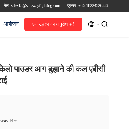
मेल: sales13@safewayfighting.com
दूरभाष: +86-18224526559


आयोजन
एक उद्धरण का अनुरोध करें
किलो पाउडर आग बुझाने की कल एबीसी
टाई
eway Fire