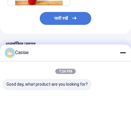
जारी रखें
अनुशंसित उत्पाद
Cassie
7:24 PM
Good day, what product are you looking for?
13.5bar प्रमाणित सूखी
उच्च दबाव कार सूखी
8 सेकंड से अधिक डिस
पाउडर अग्निशामक 10LB
रासायनिक अग्निशामक 1-
समय सूखी पाउडर अ
12KG क्षमता
अग्नि सुरक्षा समाधान
सबसे अच्छी कीमत
सबसे अच्छी कीमत
सबसे अच्छी 