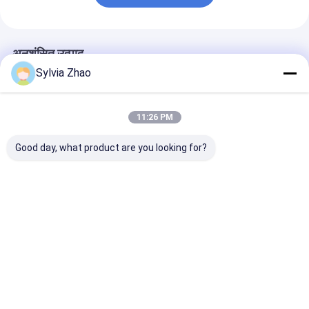
अनुशंसित उत्पाद
Sylvia Zhao
11:26 PM
Good day, what product are you looking for?
उच्च दबाव कार सूखी
8 सेकंड से अधिक डिस्चार्ज
कार्टन पैकिंग पाउड
रासायनिक अग्निशामक 1-
समय सूखी पाउडर अग्निशामक
बुझानेवाला 4 मीटर 
12KG क्षमता
अग्नि सुरक्षा समाधान
डिस्चार्ज रेंज के साथ
सबसे अच्छी कीमत
सबसे अच्छी कीमत
सबसे अच्छी 
होम
हमारे बारे में
हमसे संपर्क करें
Desktop Site
साइट मैप
गोपनीयता नीति